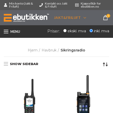
Min konto (Jakt &
Kontakt oss Jakt
Kjøpsvilkår for
Friluft)
& Friluft
ebutikken.no
0
JAKT&FRILUFT
ekskl. mva
inkl. mva
Priser:
MENU
Hjem
Havbruk
Sikringsradio
SHOW SIDEBAR