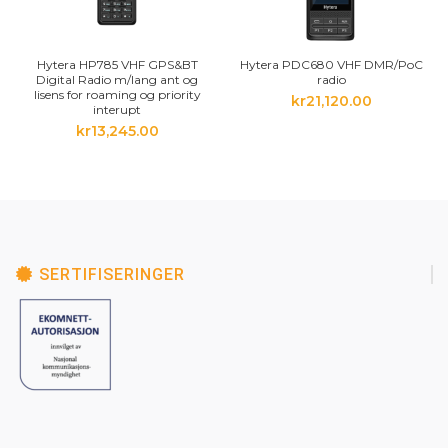
Hytera HP785 VHF GPS&BT
Hytera PDC680 VHF DMR/PoC
Digital Radio m/lang ant og
radio
lisens for roaming og priority
kr
21,120.00
interupt
kr
13,245.00
SERTIFISERINGER